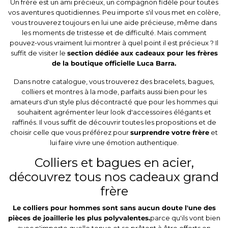
Un frère est un ami précieux, un compagnon fidèle pour toutes
vos aventures quotidiennes. Peu importe s'il vous met en colère,
vous trouverez toujours en lui une aide précieuse, même dans
les moments de tristesse et de difficulté. Mais comment
pouvez-vous vraiment lui montrer à quel point il est précieux ? Il
suffit de visiter le
section dédiée aux cadeaux pour les frères
de la boutique officielle Luca Barra.
Dans notre catalogue, vous trouverez des bracelets, bagues,
colliers et montres à la mode, parfaits aussi bien pour les
amateurs d'un style plus décontracté que pour les hommes qui
souhaitent agrémenter leur look d'accessoires élégants et
raffinés. Il vous suffit de découvrir toutes les propositions et de
choisir celle que vous préférez pour
surprendre votre frère
et
lui faire vivre une émotion authentique.
Colliers et bagues en acier,
découvrez tous nos cadeaux grand
frère
Le
colliers pour hommes
sont sans aucun doute l'une des
pièces de joaillerie les plus polyvalentes.
parce qu'ils vont bien
avec n'importe quelle tenue et se prêtent à être offerts en