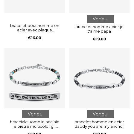
Vendu
bracelet pour homme en
bracelet homme acier je
acier avec plaque
t'aime papa
personnalisable
€16.00
€19.00
Vendu
Vendu
bracciale uomo in acciaio
bracelet homme en acier
e pietre multicolor gli
daddy you are my anchor
amici sono i fratelli che ti
€19.00
€19.00