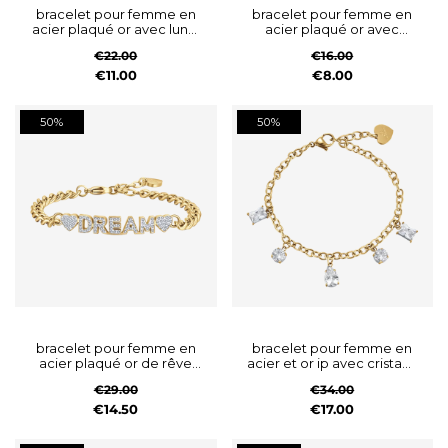
bracelet pour femme en
bracelet pour femme en
acier plaqué or avec lune,
acier plaqué or avec
cadenas, cœur et étoile
licorne
€22.00
€16.00
€11.00
€8.00
50%
50%
bracelet pour femme en
bracelet pour femme en
acier plaqué or de rêve
acier et or ip avec cristaux
avec cristaux blancs
blancs
€29.00
€34.00
€14.50
€17.00