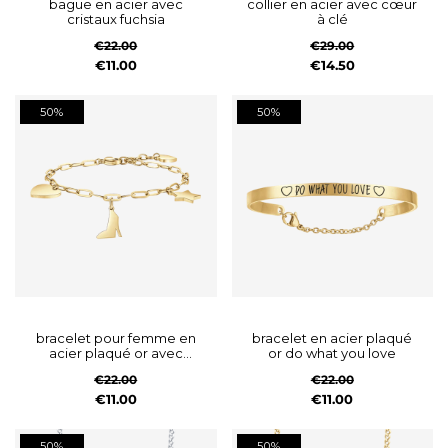
bague en acier avec
collier en acier avec cœur
cristaux fuchsia
à clé
€22.00
€29.00
€11.00
€14.50
50%
50%
bracelet pour femme en
bracelet en acier plaqué
acier plaqué or avec
or do what you love
cœur, chaussure et étoile
€22.00
€22.00
€11.00
€11.00
50%
50%