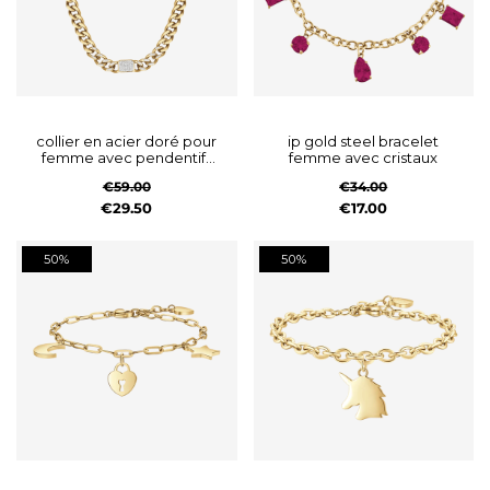
collier en acier doré pour
ip gold steel bracelet
femme avec pendentifs
femme avec cristaux
en cristal blanc et chaîne
€59.00
€34.00
à maillons
€29.50
€17.00
50%
50%