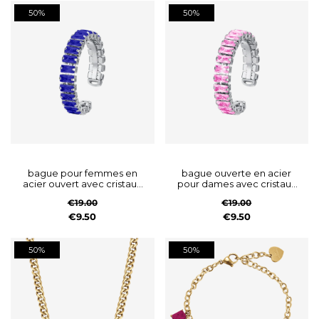
50%
50%
bague pour femmes en
bague ouverte en acier
acier ouvert avec cristaux
pour dames avec cristaux
bleus
fuchsia
€19.00
€19.00
€9.50
€9.50
50%
50%