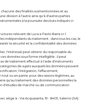
e chacune des finalités susmentionnées et au
 division à l'autre ainsi qu'à d'autres parties
instrumentales à la poursuite des buts indiqués ci-
ctures relevant de Luca e Paolo Barra s.r.l.
 indépendants du traitement ; dans tous les cas, le
ntir la sécurité et la confidentialité des données.
lier, l'intéressé peut obtenir du responsable du
s données sous forme intelligible ; il peut
cas de traitement effectué à l'aide d'instruments
s catégories de sujets auxquels les données peuvent
ification, l'intégration, l'effacement,
 tout ou en partie, pour des raisons légitimes, au
 ainsi qu'au traitement des données personnelles la
isation d'études de marché ou de communication
c siège à - Via Acquasanta, 19 - 84131, Salerno (SA)