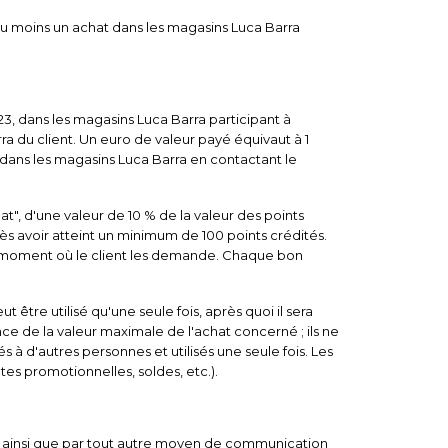
au moins un achat dans les magasins Luca Barra
023, dans les magasins Luca Barra participant à
rra du client. Un euro de valeur payé équivaut à 1
vé dans les magasins Luca Barra en contactant le
t", d'une valeur de 10 % de la valeur des points
s avoir atteint un minimum de 100 points crédités.
au moment où le client les demande. Chaque bon
être utilisé qu'une seule fois, après quoi il sera
ce de la valeur maximale de l'achat concerné ; ils ne
à d'autres personnes et utilisés une seule fois. Les
tes promotionnelles, soldes, etc.).
ive ainsi que par tout autre moyen de communication