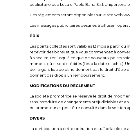
publicitaire que Luca e Paolo Barra S.r.l. Unipersona
Ces règlements seront disponibles sur le site web www
Les messages publicitaires destinés à diffuser l'opé
PRIX
Les points collectés sont valables 12 mois à partir du
recevoir des bons) et que vous commencez à convertir l
à s'accumuler jusqu'à ce que de nouveaux points soient
moment où ils sont crédités (liés à la date d'achat). U
de l'argent liquide et ne donnent pas le droit d'être
donnent pas droit à un remboursement.
MODIFICATIONS DU RÈGLEMENT
La société promotrice se réserve le droit de modifier,
sans introduire de changements préjudiciables et en sa
du promoteur et peut être consulté dans la section a
DIVERS
La participation à cette opération entraîne la pleine