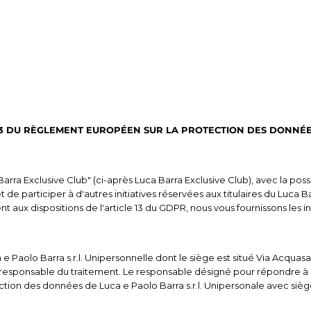
13 DU RÈGLEMENT EUROPÉEN SUR LA PROTECTION DES DONNÉES 
arra Exclusive Club" (ci-après Luca Barra Exclusive Club), avec la pos
et de participer à d'autres initiatives réservées aux titulaires du Luca B
ux dispositions de l'article 13 du GDPR, nous vous fournissons les in
Paolo Barra s.r.l. Unipersonnelle dont le siège est situé Via Acquasanta
 responsable du traitement. Le responsable désigné pour répondre à
tection des données de Luca e Paolo Barra s.r.l. Unipersonale avec sièg