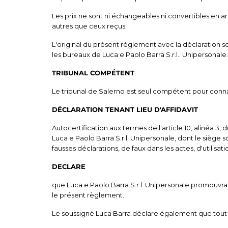
Les prix ne sont ni échangeables ni convertibles en 
autres que ceux reçus.
L'original du présent règlement avec la déclaration 
les bureaux de Luca e Paolo Barra S.r.l.. Unipersonale.
TRIBUNAL COMPÉTENT
Le tribunal de Salerno est seul compétent pour connaî
DÉCLARATION TENANT LIEU D'AFFIDAVIT
Autocertification aux termes de l'article 10, alinéa 3
Luca e Paolo Barra S.r.l. Unipersonale, dont le siège 
fausses déclarations, de faux dans les actes, d'utilis
DECLARE
que Luca e Paolo Barra S.r.l. Unipersonale promouvra
le présent règlement.
Le soussigné Luca Barra déclare également que tout c