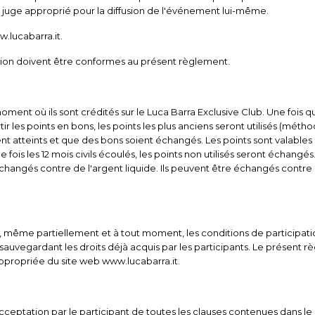
le juge approprié pour la diffusion de l'événement lui-même.
.lucabarra.it.
ration doivent être conformes au présent règlement.
 moment où ils sont crédités sur le Luca Barra Exclusive Club. Une fois 
es points en bons, les points les plus anciens seront utilisés (méthod
 atteints et que des bons soient échangés. Les points sont valables p
ne fois les 12 mois civils écoulés, les points non utilisés seront écha
 échangés contre de l'argent liquide. Ils peuvent être échangés contre
 même partiellement et à tout moment, les conditions de participation 
uvegardant les droits déjà acquis par les participants. Le présent règ
ppropriée du site web www.lucabarra.it.
 acceptation par le participant de toutes les clauses contenues dans l