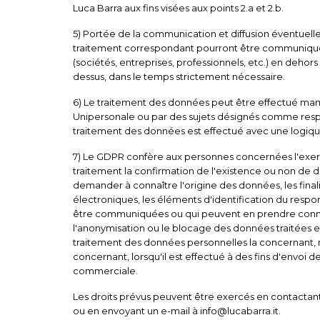
Luca Barra aux fins visées aux points 2.a et 2.b.
5) Portée de la communication et diffusion éventuell
traitement correspondant pourront être communiquées o
(sociétés, entreprises, professionnels, etc.) en dehors
dessus, dans le temps strictement nécessaire.
6) Le traitement des données peut être effectué manuel
Unipersonale ou par des sujets désignés comme respo
traitement des données est effectué avec une logique s
7) Le GDPR confère aux personnes concernées l'exercice
traitement la confirmation de l'existence ou non de 
demander à connaître l'origine des données, les finali
électroniques, les éléments d'identification du resp
être communiquées ou qui peuvent en prendre connaissan
l'anonymisation ou le blocage des données traitées en 
traitement des données personnelles la concernant, mê
concernant, lorsqu'il est effectué à des fins d'envoi
commerciale.
Les droits prévus peuvent être exercés en contactant l
ou en envoyant un e-mail à
info@lucabarra.it.