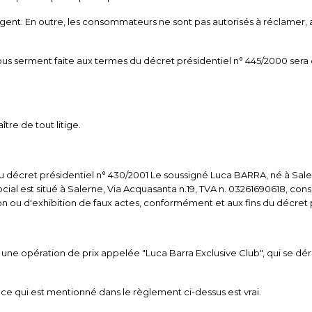
argent. En outre, les consommateurs ne sont pas autorisés à réclamer,
sous serment faite aux termes du décret présidentiel n° 445/2000 ser
tre de tout litige.
, du décret présidentiel n° 430/2001 Le soussigné Luca BARRA, né à Sale
social est situé à Salerne, Via Acquasanta n.19, TVA n. 03261690618, c
ation ou d'exhibition de faux actes, conformément et aux fins du décret
 une opération de prix appelée "Luca Barra Exclusive Club", qui se d
e qui est mentionné dans le règlement ci-dessus est vrai.