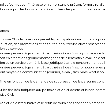
lles fournies par l'intéressé en remplissant le présent formulaire, d
ons de prix, les bons demandés et utilisés, les promotions et initiative
antes :
sive Club, la base juridique est la participation à un contrat de pres
ion, des promotions et de toutes les autres initiatives réservées aux
ion de services ;
s peuvent également être utilisées à des fins de profilage de la c
l, soit en créant des groupes homogènes de clients afin d'évaluer la sa
n bien ou un service donné, la base juridique étant le consentement d
s peuvent également être utilisées à des fins promotionnelles, pub
out moyen de communication (courrier, e-mail, sms, mms, whatsapp, et
ie en fonction de la demande de suppression de la personne conc
 les finalités indiquées aux points 2.a et 2.b ci-dessus et la non-
usive Club
s 2.c et 2.d est facultative et le refus de fournir ces données n'empêch