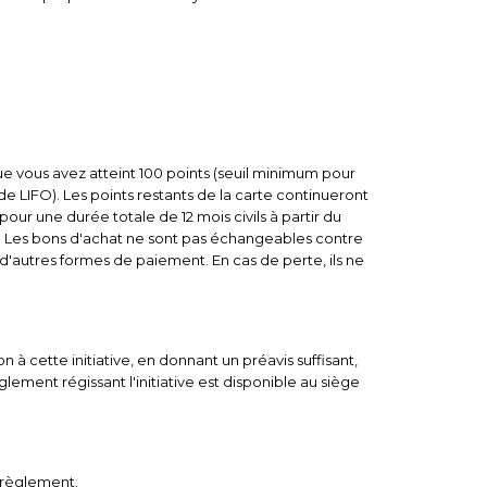
que vous avez atteint 100 points (seuil minimum pour
e LIFO). Les points restants de la carte continueront
our une durée totale de 12 mois civils à partir du
ngés. Les bons d'achat ne sont pas échangeables contre
 d'autres formes de paiement. En cas de perte, ils ne
à cette initiative, en donnant un préavis suffisant,
lement régissant l'initiative est disponible au siège
e règlement.