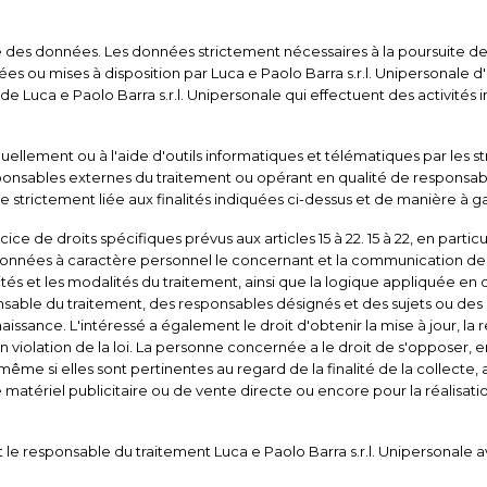
e des données. Les données strictement nécessaires à la poursuite d
u mises à disposition par Luca e Paolo Barra s.r.l. Unipersonale d'une
 de Luca e Paolo Barra s.r.l. Unipersonale qui effectuent des activités 
lement ou à l'aide d'outils informatiques et télématiques par les stru
nsables externes du traitement ou opérant en qualité de responsables
trictement liée aux finalités indiquées ci-dessus et de manière à gara
 de droits spécifiques prévus aux articles 15 à 22. 15 à 22, en particu
données à caractère personnel le concernant et la communication de ce
tés et les modalités du traitement, ainsi que la logique appliquée en 
onsable du traitement, des responsables désignés et des sujets ou de
ce. L'intéressé a également le droit d'obtenir la mise à jour, la rect
violation de la loi. La personne concernée a le droit de s'opposer, en
me si elles sont pertinentes au regard de la finalité de la collecte,
 de matériel publicitaire ou de vente directe ou encore pour la réal
e responsable du traitement Luca e Paolo Barra s.r.l. Unipersonale ave