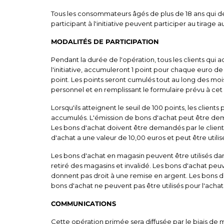
Tous les consommateurs âgés de plus de 18 ans qui de
participant à l'initiative peuvent participer au tirage au
MODALITÉS DE PARTICIPATION
Pendant la durée de l'opération, tous les clients qui 
l'initiative, accumuleront 1 point pour chaque euro de
point. Les points seront cumulés tout au long des mois 
personnel et en remplissant le formulaire prévu à cet 
Lorsqu'ils atteignent le seuil de 100 points, les cli
accumulés. L'émission de bons d'achat peut être dem
Les bons d'achat doivent être demandés par le clien
d'achat a une valeur de 10,00 euros et peut être util
Les bons d'achat en magasin peuvent être utilisés dans
retiré des magasins et invalidé. Les bons d'achat peu
donnent pas droit à une remise en argent. Les bons d'
bons d'achat ne peuvent pas être utilisés pour l'achat 
COMMUNICATIONS
Cette opération primée sera diffusée par le biais de 