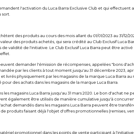
mandent l'activation du Luca Barra Exclusive Club et qui effectuent 
 sort.
achètent des produits au cours des mois allant du 01/01/2023 au 31/12/2
 valeur des produits achetés, qui sera crédité au Club Exclusif Luca Ba
de validité de l'initiative. Le Club Exclusif Luca Barra peut être acti
effet.
ents peuvent demander l'émission de récompenses, appelées "bons d'acha
andée par les clients à tout moment jusqu'au 31 décembre 2023, aprè
t et livrés physiquement par les magasins de la marque Luca Barra 
isé pour des achats dans les magasins de la marque Luca Barra.
 les magasins Luca Barra jusqu'au 31 mars 2020. Le bon d'achat ne peut 
vent également être utilisés de manière cumulative jusqu'à concurren
achat demandés dans les magasins Luca Barra peuvent être transférés 
de produits faisant déjà l'objet d'offres promotionnelles (remises, ven
matériel promotionnel dans les points de vente participant à l'initiat