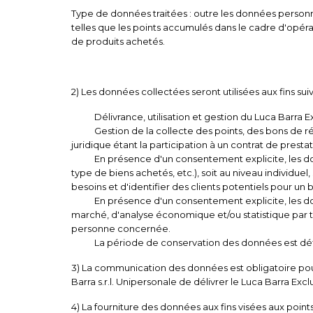
Type de données traitées : outre les données personne
telles que les points accumulés dans le cadre d'opérati
de produits achetés.
2) Les données collectées seront utilisées aux fins suiv
Délivrance, utilisation et gestion du Luca Barra Exclu
Gestion de la collecte des points, des bons de réduct
juridique étant la participation à un contrat de prestat
En présence d'un consentement explicite, les donnée
type de biens achetés, etc.), soit au niveau individue
besoins et d'identifier des clients potentiels pour u
En présence d'un consentement explicite, les donnée
marché, d'analyse économique et/ou statistique par t
personne concernée.
La période de conservation des données est défin
3) La communication des données est obligatoire pour
Barra s.r.l. Unipersonale de délivrer le Luca Barra Excl
4) La fourniture des données aux fins visées aux point