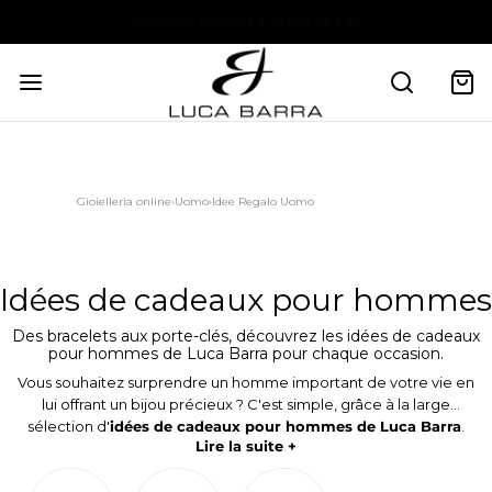
Gioielleria online
›
Uomo
›
Idee Regalo Uomo
Idées de cadeaux pour hommes
Des bracelets aux porte-clés, découvrez les idées de cadeaux
pour hommes de Luca Barra pour chaque occasion.
Vous souhaitez surprendre un homme important de votre vie en
lui offrant un bijou précieux ? C'est simple, grâce à la large
sélection d'
idées de cadeaux pour hommes de Luca Barra
.
Des colliers aux bracelets, en passant par les anneaux, les porte-
Lire la suite +
Élégants, modernes et en phase avec les dernières tendances du
clés et les bijoux à personnaliser avec des dédicaces et des
secteur, les bijoux du catalogue sont capables de captiver dès le
gravures. Vous avez à votre disposition de nombreuses créations
premier coup d'œil, transformant un moment spécial en un