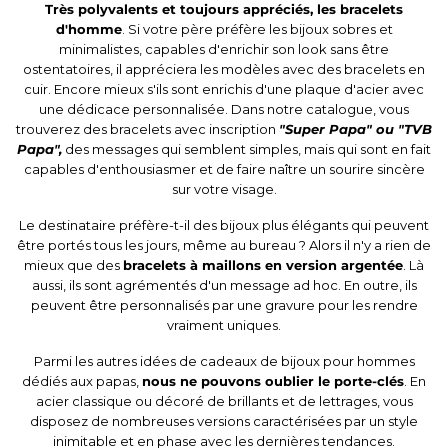
Très polyvalents et toujours appréciés, les
bracelets
d'homme
. Si votre père préfère les bijoux sobres et
minimalistes, capables d'enrichir son look sans être
ostentatoires, il appréciera les modèles avec des bracelets en
cuir. Encore mieux s'ils sont enrichis d'une plaque d'acier avec
une dédicace personnalisée. Dans notre catalogue, vous
trouverez des bracelets avec inscription
"Super Papa" ou "TVB
Papa",
des messages qui semblent simples, mais qui sont en fait
capables d'enthousiasmer et de faire naître un sourire sincère
sur votre visage.
Le destinataire préfère-t-il des bijoux plus élégants qui peuvent
être portés tous les jours, même au bureau ? Alors il n'y a rien de
mieux que des
bracelets à maillons en version argentée
. Là
aussi, ils sont agrémentés d'un message ad hoc. En outre, ils
peuvent être personnalisés par une gravure pour les rendre
vraiment uniques.
Parmi les autres idées de cadeaux de bijoux pour hommes
dédiés aux papas,
nous ne pouvons oublier le
porte-clés
. En
acier classique ou décoré de brillants et de lettrages, vous
disposez de nombreuses versions caractérisées par un style
inimitable et en phase avec les dernières tendances.