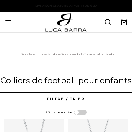
LIVRAISON GRATUITE À PARTIR DE € 29
Gioielleria online
›
Bambini
›
Gioielli simboli
›
Collane calcio Bimbi
Colliers de football pour enfants
FILTRE / TRIER
Afficher le modèle