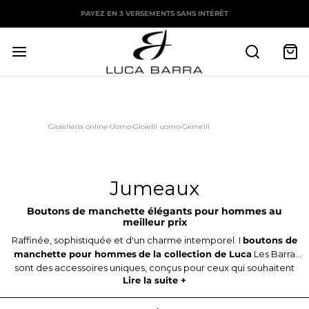
PAYEZ EN 3 VERSEMENTS SANS INTÉRÊT
Gioielleria online
›
Uomo
›
Gioielli uomo
›
Gemelli
Jumeaux
Boutons de manchette élégants pour hommes au
meilleur prix
Raffinée, sophistiquée et d'un charme intemporel. I
boutons de
manchette pour hommes
de la collection de Luca
Les Barra
sont des accessoires uniques, conçus pour ceux qui souhaitent
Lire la suite +
apporter un soin impeccable à tous les détails de leur look.