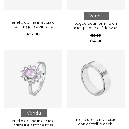
Vendu
anello donna in acciaio
bague pour femme en
con angelo e zircone
acier plaqué or "do what
bianco
you love" (faites ce que
€12.00
€9.00
vous aimez)
€4.50
Vendu
anello uomo in acciaio
anello donna in acciaio
con cristalli bianchi
cristalli e zircone rosa