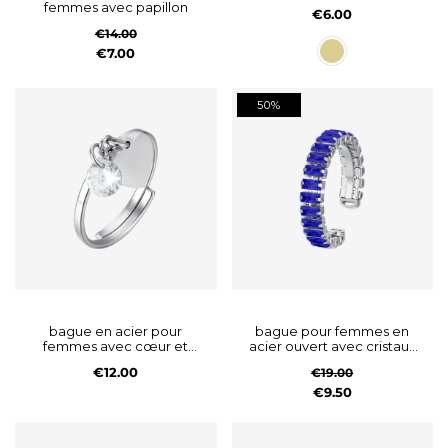
femmes avec papillon
€6.00
€14.00
€7.00
50%
bague en acier pour
bague pour femmes en
femmes avec cœur et
acier ouvert avec cristaux
zircon cubique blanc
bleus
€12.00
€19.00
€9.50