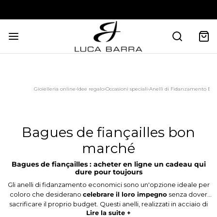
PAYEZ EN 3 VERSEMENTS SANS INTÉRÊT
Gioielleria online
›
Idee regalo
›
Occasioni speciali
›
Anelli di Fidanzamento Ec
Bagues de fiançailles bon
marché
Bagues de fiançailles : acheter en ligne un cadeau qui
dure pour toujours
Gli anelli di fidanzamento economici sono un'opzione ideale per
coloro che desiderano
celebrare il loro impegno
senza dover
sacrificare il proprio budget. Questi anelli, realizzati in acciaio di
Lire la suite +
alta qualità e design accattivanti, offrono un'alternativa