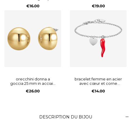
hasard amis par choix
zirconi bianchi
€16.00
€19.00
orecchini donna a
bracelet femme en acier
goccia 25 mm in acciaio
avec cœur et corne
ip gold
rouge
€26.00
€14.00
DESCRIPTION DU BIJOU