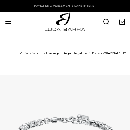
PAYEZ EN 3 VERSEMENTS SANS INTÉRÊT
Gioielleria online
›
Idee regalo
›
Regali
›
Regali per il Fratello
›
BRACCIALE UOMO